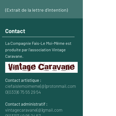
(Extrait de la lettre d'intention)
Contact
La Compagnie Fais-Le Moi-Même est
produite par l'association Vintage
Caravane.
Contact artistique :
ciefaislemoimeme(@)protonmail.com
0(033)6 75 55 29 54
Contact administratif :
vintagecaravane(@)gmail.com
0(033)7 49 95 24 57