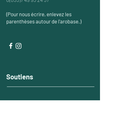
(Pour nous écrire, enlevez les
parenthèses autour de l'arobase.)
Soutiens
La Compagnie Fais-le Moi-Même est
soutenue par la Ville de Marquise, la
Communauté de Communes Terre des
2 Caps et le Département du Pas-de-
Calais.