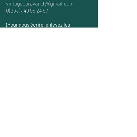
vintagecaravane(@)gmail.com
0(033)7 49 95 24 57
(Pour nous écrire, enlevez les
parenthèses autour de l'arobase.)
Soutiens
La Compagnie Fais-le Moi-Même est
soutenue par la Ville de Marquise, la
Communauté de Communes Terre des